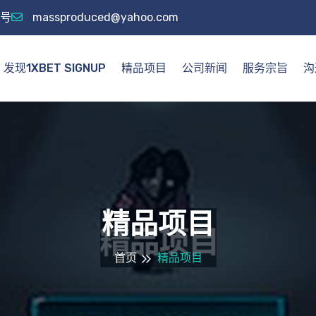
5号
massproduced@yahoo.com
发现1XBET SIGNUP
精品项目
公司新闻
服务宗旨
沟
精品项目
首页
精品项目