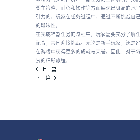
要在策略、耐心和操作等方面展现出极高的水
引力的。玩家在任务过程中，通过不断挑战自
的趣味性。
在完成神器任务的过程中，玩家需要充分了解
配合，共同迎接挑战。无论是新手玩家，还是
在游戏中获得更多的成就与荣誉。因此，对于
试的精彩旅程。
上一篇
下一篇