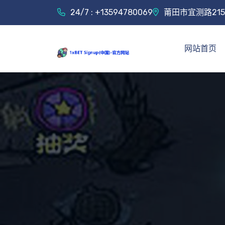
24/7 : +13594780069
莆田市宜测路21
网站首页