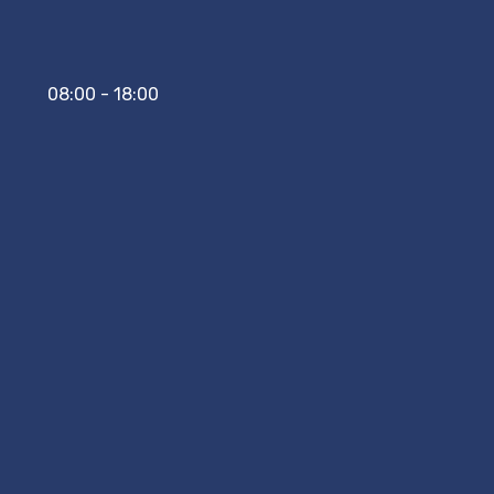
08:00 - 18:00