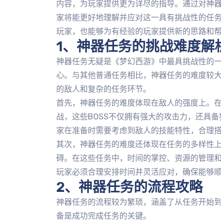
内容，为玩家提供更为详尽的指导。通过对神
家将能更好地理解并应对这一具有挑战性的任
玩家，也能够为有经验的玩家提供新的思路和
1、神器任务的挑战难度解
神器任务无疑是《梦幻西游》中最具挑战性的
心。与其他普通任务相比，神器任务的难度较
的敌人和复杂的任务环节。
首先，神器任务的难度体现在敌人的强度上。在
战，这些BOSS不仅拥有强大的攻击力，还具
家在准备时需要考虑到敌人的技能特性，合理
其次，神器任务的难度还体现在任务的多样性
碍。在这些任务中，时间的掌控、资源的管理
玩家必须合理安排时间并灵活应对，确保能够
2、神器任务的流程攻略
神器任务的流程较为繁琐，涵盖了从任务开始
备是成功完成任务的关键。