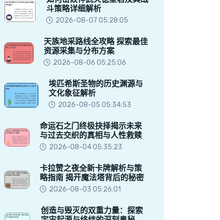
斗策略详细解析
2026-08-07 05:28:05
天族地采路线全攻略 探索最佳
资源采集与分布方案
2026-08-06 05:25:06
埃匹希斯圣物的历史渊源与
文化象征解析
2026-08-05 05:34:53
命运石之门终极抉择揭示未来
与过去交织的真相与人性救赎
2026-08-04 05:35:23
卡拉赞之夜全新卡牌解析与策
略指南 揭开魔法塔背后的秘密
2026-08-03 05:26:01
创造与毁灭的双重力量：探索
宇宙起源与终结的深刻奥秘